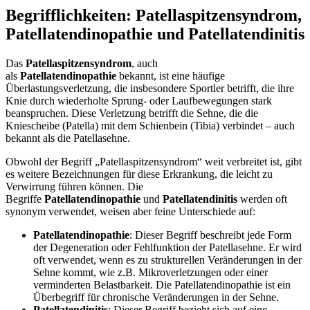
Begrifflichkeiten: Patellaspitzensyndrom,
Patellatendinopathie und Patellatendinitis
Das
Patellaspitzensyndrom
, auch
als
Patellatendinopathie
bekannt, ist eine häufige
Überlastungsverletzung, die insbesondere Sportler betrifft, die ihre
Knie durch wiederholte Sprung- oder Laufbewegungen stark
beanspruchen. Diese Verletzung betrifft die Sehne, die die
Kniescheibe (Patella) mit dem Schienbein (Tibia) verbindet – auch
bekannt als die Patellasehne.
Obwohl der Begriff „Patellaspitzensyndrom“ weit verbreitet ist, gibt
es weitere Bezeichnungen für diese Erkrankung, die leicht zu
Verwirrung führen können. Die
Begriffe
Patellatendinopathie
und
Patellatendinitis
werden oft
synonym verwendet, weisen aber feine Unterschiede auf:
Patellatendinopathie
: Dieser Begriff beschreibt jede Form
der Degeneration oder Fehlfunktion der Patellasehne. Er wird
oft verwendet, wenn es zu strukturellen Veränderungen in der
Sehne kommt, wie z.B. Mikroverletzungen oder einer
verminderten Belastbarkeit. Die Patellatendinopathie ist ein
Überbegriff für chronische Veränderungen in der Sehne.
Patellatendinitis
: Dieser Begriff bezieht sich auf eine