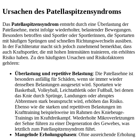
Ursachen des Patellaspitzensyndroms
Das
Patellaspitzensyndrom
entsteht durch eine Überlastung der
Patellasehne, meist infolge wiederholter, belastender Bewegungen.
Besonders betroffen sind Sportler oder Sportlerinnen, die Sportarten
mit häufigen Sprüngen und schnellen Richtungswechseln ausüben.
In der Fachliteratur macht sich jedoch zunehmend bemerkbar, dass
auch Kraftsportler, die mit hohen Intensitäten trainieren, ein erhöhtes
Risiko haben. Zu den häufigsten Ursachen und Risikofaktoren
gehören:
Überlastung und repetitive Belastung
: Die Patellasehne ist
besonders anfällig für Schäden, wenn sie immer wieder
denselben Belastungen ausgesetzt wird. Sportarten wie
Basketball, Volleyball, Leichtathletik oder Fußball, bei denen
das Knie durch Sprünge, Landungen oder abruptes
Abbremsen stark beansprucht wird, erhöhen das Risiko.
Ebenso wie die starken und repetitiven Belastungen im
Krafttraining beispielsweise im Rahmen des Kniebeuge-
Trainings im Kraftdreikampf. Wiederholte Mikroverletzungen
der Sehne führen zu einer Degeneration des Gewebes, was
letztlich zum Patellaspitzensyndrom führt.
Mangelnde Erholungsphasen
: Ohne ausreichende Erholung