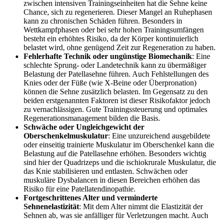
zwischen intensiven Trainingseinheiten hat die Sehne keine
Chance, sich zu regenerieren. Dieser Mangel an Ruhephasen
kann zu chronischen Schäden führen. Besonders in
Wettkampfphasen oder bei sehr hohen Trainingsumfängen
besteht ein erhöhtes Risiko, da der Körper kontinuierlich
belastet wird, ohne genügend Zeit zur Regeneration zu haben.
Fehlerhafte Technik oder ungünstige Biomechanik
: Eine
schlechte Sprung- oder Landetechnik kann zu übermäßiger
Belastung der Patellasehne führen. Auch Fehlstellungen des
Knies oder der Füße (wie X-Beine oder Überpronation)
können die Sehne zusätzlich belasten. Im Gegensatz zu den
beiden erstgenannten Faktoren ist dieser Risikofaktor jedoch
zu vernachlässigen. Gute Trainingssteuerung und optimales
Regenerationsmanagement bilden die Basis.
Schwäche oder Ungleichgewicht der
Oberschenkelmuskulatur
: Eine unzureichend ausgebildete
oder einseitig trainierte Muskulatur im Oberschenkel kann die
Belastung auf die Patellasehne erhöhen. Besonders wichtig
sind hier der Quadrizeps und die ischiokrurale Muskulatur, die
das Knie stabilisieren und entlasten. Schwächen oder
muskuläre Dysbalancen in diesen Bereichen erhöhen das
Risiko für eine Patellatendinopathie.
Fortgeschrittenes Alter und verminderte
Sehnenelastizität
: Mit dem Alter nimmt die Elastizität der
Sehnen ab, was sie anfälliger für Verletzungen macht. Auch