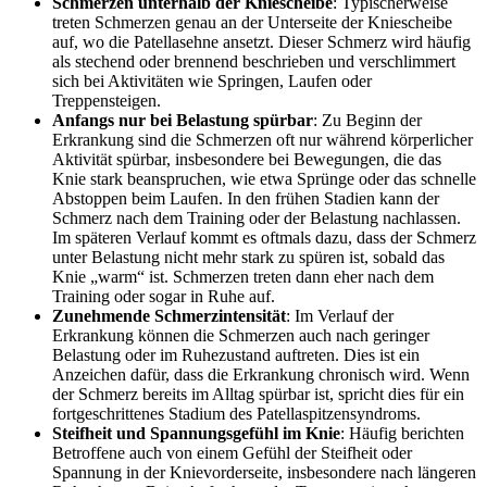
Schmerzen unterhalb der Kniescheibe
: Typischerweise
treten Schmerzen genau an der Unterseite der Kniescheibe
auf, wo die Patellasehne ansetzt. Dieser Schmerz wird häufig
als stechend oder brennend beschrieben und verschlimmert
sich bei Aktivitäten wie Springen, Laufen oder
Treppensteigen.
Anfangs nur bei Belastung spürbar
: Zu Beginn der
Erkrankung sind die Schmerzen oft nur während körperlicher
Aktivität spürbar, insbesondere bei Bewegungen, die das
Knie stark beanspruchen, wie etwa Sprünge oder das schnelle
Abstoppen beim Laufen. In den frühen Stadien kann der
Schmerz nach dem Training oder der Belastung nachlassen.
Im späteren Verlauf kommt es oftmals dazu, dass der Schmerz
unter Belastung nicht mehr stark zu spüren ist, sobald das
Knie „warm“ ist. Schmerzen treten dann eher nach dem
Training oder sogar in Ruhe auf.
Zunehmende Schmerzintensität
: Im Verlauf der
Erkrankung können die Schmerzen auch nach geringer
Belastung oder im Ruhezustand auftreten. Dies ist ein
Anzeichen dafür, dass die Erkrankung chronisch wird. Wenn
der Schmerz bereits im Alltag spürbar ist, spricht dies für ein
fortgeschrittenes Stadium des Patellaspitzensyndroms.
Steifheit und Spannungsgefühl im Knie
: Häufig berichten
Betroffene auch von einem Gefühl der Steifheit oder
Spannung in der Knievorderseite, insbesondere nach längeren